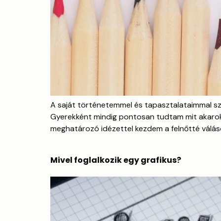
A saját történetemmel és tapasztalataimmal sze
Gyerekként mindig pontosan tudtam mit akarok c
meghatározó idézettel kezdem a felnőtté váláso
Mivel foglalkozik egy grafikus?