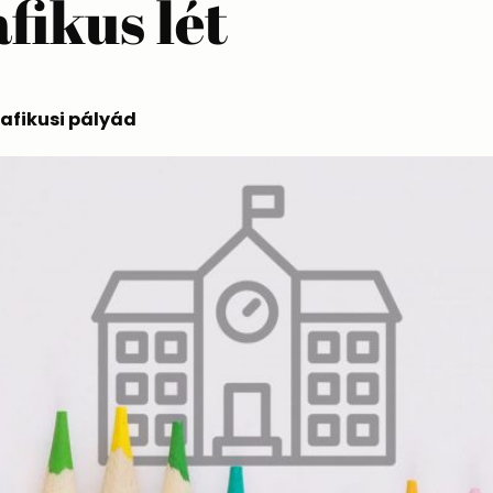
fikus lét
rafikusi pályád