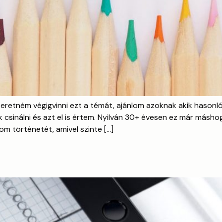
retném végigvinni ezt a témát, ajánlom azoknak akik hasonló 
sinálni és azt el is értem. Nyilván 30+ évesen ez már máshog
m történetét, amivel szinte […]