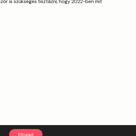
zör is szükséges tisztázni, hogy 2022-ben mit
All rights reserved
Elfogad