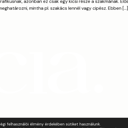
afikusnak, azonban ez csak egy kicsi része a szakmának. Elős
meghatározni, mintha pl. szakács lennél vagy cipész. Ebben […]
gi felhasználói élmény érdekében sütiket használunk.