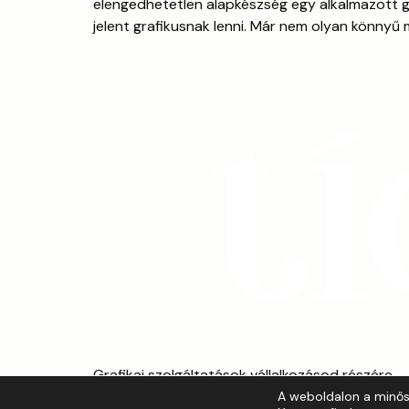
elengedhetetlen alapkészség egy alkalmazott gr
jelent grafikusnak lenni. Már nem olyan könnyű 
Grafikai szolgáltatások vállalkozásod részére
A weboldalon a minősé
Referenciák