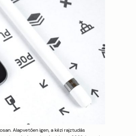
osan. Alapvetően igen, a kézi rajztudás