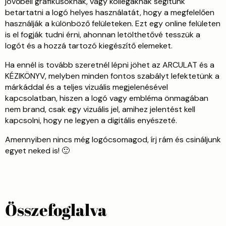
jövőbeli grafikusoknak, vagy kollégáknak segítünk
betartatni a logó helyes használatát, hogy a megfelelően
használják a különböző felületeken. Ezt egy online felületen
is el fogják tudni érni, ahonnan letölthetővé tesszük a
logót és a hozzá tartozó kiegészítő elemeket.
Ha ennél is tovább szeretnél lépni jöhet az ARCULAT és a
KÉZIKÖNYV, melyben minden fontos szabályt lefektetünk a
márkáddal és a teljes vizuális megjelenésével
kapcsolatban, hiszen a logó vagy embléma önmagában
nem brand, csak egy vizuális jel, amihez jelentést kell
kapcsolni, hogy ne legyen a digitális enyészeté.
Amennyiben nincs még logócsomagod, írj rám és csináljunk
egyet neked is! 🙂
Összefoglalva