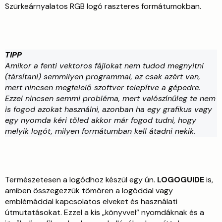
Szürkeárnyalatos RGB logó raszteres formátumokban.
TIPP
Amikor a fenti vektoros fájlokat nem tudod megnyitni
(társítani) semmilyen programmal, az csak azért van,
mert nincsen megfelelő szoftver telepítve a gépedre.
Ezzel nincsen semmi probléma, mert valószínűleg te nem
is fogod azokat használni, azonban ha egy grafikus vagy
egy nyomda kéri tőled akkor már fogod tudni, hogy
melyik logót, milyen formátumban kell átadni nekik.
Természetesen a logódhoz készül egy ún.
LOGOGUIDE
is,
amiben összegezzük tömören a logóddal vagy
emblémáddal kapcsolatos elveket és használati
útmutatásokat. Ezzel a kis „könyvvel” nyomdáknak és a