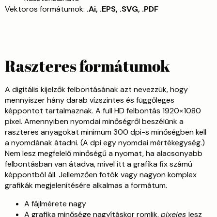
Vektoros formátumok:
.Ai, .EPS, .SVG, .PDF
Raszteres formátumok
A digitális kijelzők felbontásának azt nevezzük, hogy
mennyiszer hány darab vízszintes és függőleges
képpontot tartalmaznak. A full HD felbontás 1920×1080
pixel. Amennyiben nyomdai minőségről beszélünk a
raszteres anyagokat minimum 300 dpi-s minőségben kell
a nyomdának átadni. (A dpi egy nyomdai mértékegység.)
Nem lesz megfelelő minőségű a nyomat, ha alacsonyabb
felbontásban van átadva, mivel itt a grafika fix számú
képpontból áll. Jellemzően fotók vagy nagyon komplex
grafikák megjelenítésére alkalmas a formátum.
A fájlmérete nagy
A grafika minősége nagyításkor romlik,
pixeles
lesz