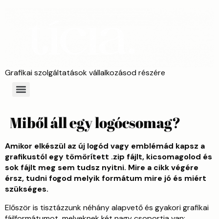
Grafikai szolgáltatások vállalkozásod részére
Miből áll egy logócsomag?
Amikor elkészül az új logód vagy emblémád kapsz a
grafikustól egy tömörített .zip fájlt, kicsomagolod és
sok fájlt meg sem tudsz nyitni. Mire a cikk végére
érsz, tudni fogod melyik formátum mire jó és miért
szükséges.
Először is tisztázzunk néhány alapvető és gyakori grafikai
fájlformátumot, melyeknek két nagy csoportja van: