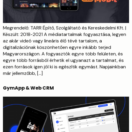
Megrendelő: TARR Építő, Szolgáltató és Kereskedelmi Kft. |
Készült: 2018-2021 A médiatartalmak fogyasztása, legyen
az akár videó vagy lineáris élő tévé tartalom, a
digitalizációnak köszönhetően egyre inkább terjed
Magyarországon. A fogyasztók egyre több felületen, és
egyre több forrásból érhetik el ugyanazt a tartalmat, és
ezen források igen jól ki is egészítik egymást. Napjainkban
már jellemzőbb, […]
GymApp & Web CRM