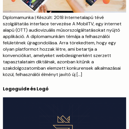
Diplomamunka | Készült: 2018 Internetalapú tévé
szolgáltatás interface tervezése A MobilTV, egy internet
alapú (OTT) audiovizuális műsorszolgáltatásokat nyújtó
applikáció. A diplomamunkám témája a felhasználói
felületének újragondolása. Arra törekedtem, hogy egy
olyan platformot hozzak létre, ami betartja a
konvenciókat, amelyeket webdesignerként szerzett
tapasztalataim diktálnak, azonban kitűnik a
szakdolgozatomban elemzett konkurensek alkalmazásai
közül, felhasználói élményt javító új […]
Logoguide és Logó