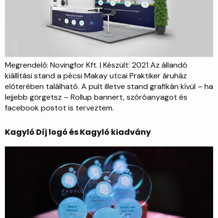
Megrendelő: Novingfor Kft. | Készült: 2021 Az állandó
kiállítási stand a pécsi Makay utcai Praktiker áruház
előterében található. A pult illetve stand grafikán kívül – ha
lejjebb görgetsz – Rollup bannert, szóróanyagot és
facebook postot is terveztem.
Kagyló Díj logó és Kagyló kiadvány