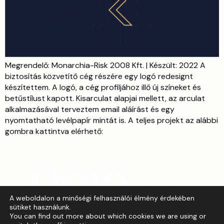
Megrendelő: Monarchia-Risk 2008 Kft. | Készült: 2022 A
biztosítás közvetítő cég részére egy logó redesignt
készítettem. A logó, a cég profiljához illő új színeket és
betűstílust kapott. Kisarculat alapjai mellett, az arculat
alkalmazásával terveztem email aláírást és egy
nyomtatható levélpapír mintát is. A teljes projekt az alábbi
gombra kattintva elérhető:
A weboldalon a minőségi felhasználói élmény érdekében
sütiket használunk.
You can find out more about which cookies we are using or
Grafikai szolgáltatások vállalkozásod részére