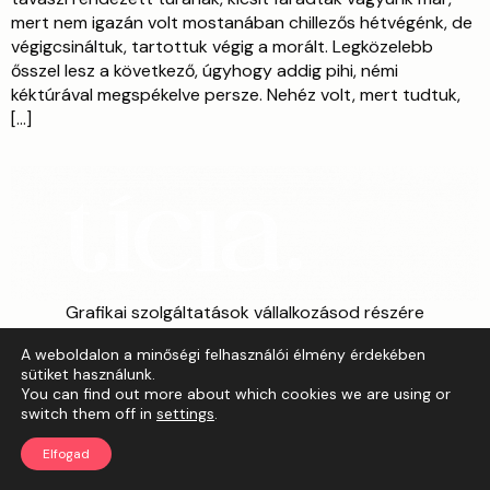
mert nem igazán volt mostanában chillezős hétvégénk, de
végigcsináltuk, tartottuk végig a morált. Legközelebb
ősszel lesz a következő, úgyhogy addig pihi, némi
kéktúrával megspékelve persze. Nehéz volt, mert tudtuk,
[…]
Grafikai szolgáltatások vállalkozásod részére
Referenciák
A weboldalon a minőségi felhasználói élmény érdekében
All rights reserved
sütiket használunk.
You can find out more about which cookies we are using or
switch them off in
settings
.
Elfogad