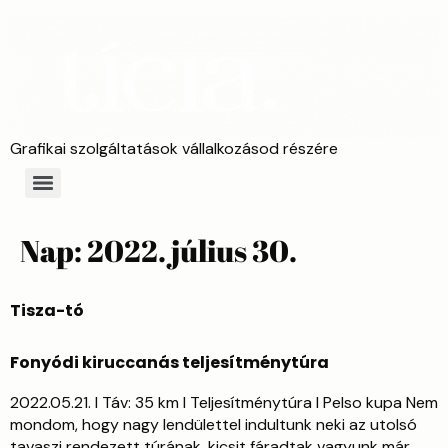
Grafikai szolgáltatások vállalkozásod részére
Nap:
2022. július 30.
Tisza-tó
Fonyódi kiruccanás teljesítménytúra
2022.05.21. I Táv: 35 km I Teljesítménytúra I Pelso kupa Nem
mondom, hogy nagy lendülettel indultunk neki az utolsó
tavaszi rendezett túrának, kicsit fáradtak vagyunk már,