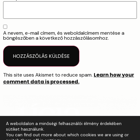
A nevem, e-mail címem, és weboldalcímem mentése a
böngészőben a következő hozzászólásomhoz.
Learn how your
This site uses Akismet to reduce spam.
comment data is processed.
A weboldalon a minőségi felhasználói élmény érdekében
sütiket használunk.
You can find out more about which cookies we are using or
Grafikai szolgáltatások vállalkozásod részére