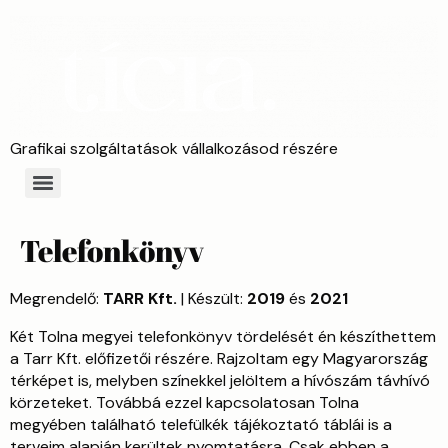
Grafikai szolgáltatások vállalkozásod részére
Telefonkönyv
Megrendelő:
TARR Kft.
| Készült:
2019
és
2021
Két Tolna megyei telefonkönyv tördelését én készíthettem
a Tarr Kft. előfizetői részére. Rajzoltam egy Magyarország
térképet is, melyben színekkel jelöltem a hívószám távhívó
körzeteket. Továbbá ezzel kapcsolatosan Tolna
megyében található telefülkék tájékoztató táblái is a
terveim alapján kerültek nyomtatásra. Csak ebben a